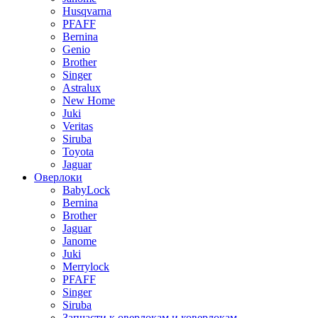
Husqvarna
PFAFF
Bernina
Genio
Brother
Singer
Astralux
New Home
Juki
Veritas
Siruba
Toyota
Jaguar
Оверлоки
BabyLock
Bernina
Brother
Jaguar
Janome
Juki
Merrylock
PFAFF
Singer
Siruba
Запчасти к оверлокам и коверлокам