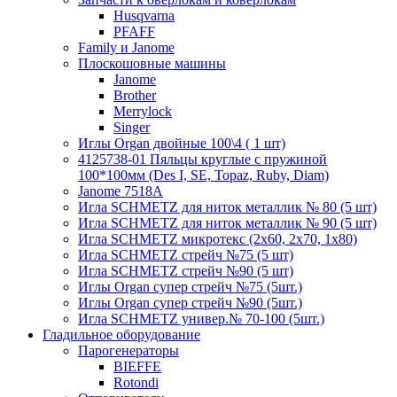
Husqvarna
PFAFF
Family и Janome
Плоскошовные машины
Janome
Brother
Merrylock
Singer
Иглы Organ двойные 100\4 ( 1 шт)
4125738-01 Пяльцы круглые с пружиной
100*100мм (Des I, SE, Topaz, Ruby, Diam)
Janome 7518A
Игла SCHMETZ для ниток металлик № 80 (5 шт)
Игла SCHMETZ для ниток металлик № 90 (5 шт)
Игла SCHMETZ микротекс (2х60, 2х70, 1х80)
Игла SCHMETZ стрейч №75 (5 шт)
Игла SCHMETZ стрейч №90 (5 шт)
Иглы Organ супер стрейч №75 (5шт.)
Иглы Organ супер стрейч №90 (5шт.)
Игла SCHMETZ универ.№ 70-100 (5шт.)
Гладильное оборудование
Парогенераторы
BIEFFE
Rotondi