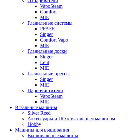
Отпариватели
VapoSteam
Comfort
MIE
Гладильные системы
PFAFF
Singer
Comfort Vapo
MIE
Гладильные доски
Singer
Lelit
MIE
Гладильные прессы
Singer
MIE
Пароочистители
VapoSteam
MIE
Вязальные машины
Silver Reed
Аксессуары и ПО к вязальным машинам
Hobby
Машины для вышивания
Вышивальные машины