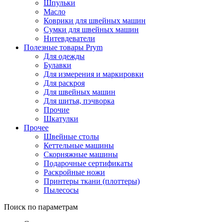
Шпульки
Масло
Коврики для швейных машин
Сумки для швейных машин
Нитевдеватели
Полезные товары Prym
Для одежды
Булавки
Для измерения и маркировки
Для раскроя
Для швейных машин
Для шитья, пэчворка
Прочие
Шкатулки
Прочее
Швейные столы
Кеттельные машины
Скорняжные машины
Подарочные сертификаты
Раскройные ножи
Принтеры ткани (плоттеры)
Пылесосы
Поиск по параметрам