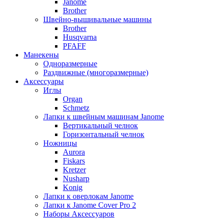
Janome
Brother
Швейно-вышивальные машины
Brother
Husqvarna
PFAFF
Манекены
Одноразмерные
Раздвижные (многоразмерные)
Аксессуары
Иглы
Organ
Schmetz
Лапки к швейным машинам Janome
Вертикальный челнок
Горизонтальный челнок
Ножницы
Aurora
Fiskars
Kretzer
Nusharp
Konig
Лапки к оверлокам Janome
Лапки к Janome Cover Pro 2
Наборы Аксессуаров