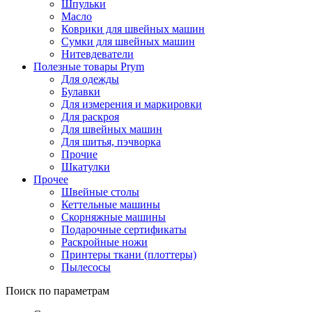
Шпульки
Масло
Коврики для швейных машин
Сумки для швейных машин
Нитевдеватели
Полезные товары Prym
Для одежды
Булавки
Для измерения и маркировки
Для раскроя
Для швейных машин
Для шитья, пэчворка
Прочие
Шкатулки
Прочее
Швейные столы
Кеттельные машины
Скорняжные машины
Подарочные сертификаты
Раскройные ножи
Принтеры ткани (плоттеры)
Пылесосы
Поиск по параметрам