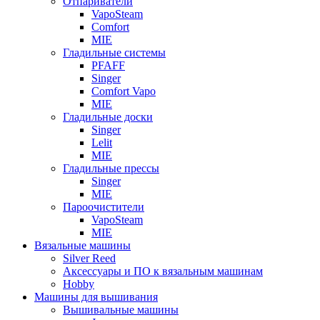
Отпариватели
VapoSteam
Comfort
MIE
Гладильные системы
PFAFF
Singer
Comfort Vapo
MIE
Гладильные доски
Singer
Lelit
MIE
Гладильные прессы
Singer
MIE
Пароочистители
VapoSteam
MIE
Вязальные машины
Silver Reed
Аксессуары и ПО к вязальным машинам
Hobby
Машины для вышивания
Вышивальные машины