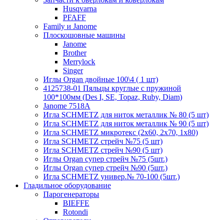
Husqvarna
PFAFF
Family и Janome
Плоскошовные машины
Janome
Brother
Merrylock
Singer
Иглы Organ двойные 100\4 ( 1 шт)
4125738-01 Пяльцы круглые с пружиной
100*100мм (Des I, SE, Topaz, Ruby, Diam)
Janome 7518A
Игла SCHMETZ для ниток металлик № 80 (5 шт)
Игла SCHMETZ для ниток металлик № 90 (5 шт)
Игла SCHMETZ микротекс (2х60, 2х70, 1х80)
Игла SCHMETZ стрейч №75 (5 шт)
Игла SCHMETZ стрейч №90 (5 шт)
Иглы Organ супер стрейч №75 (5шт.)
Иглы Organ супер стрейч №90 (5шт.)
Игла SCHMETZ универ.№ 70-100 (5шт.)
Гладильное оборудование
Парогенераторы
BIEFFE
Rotondi