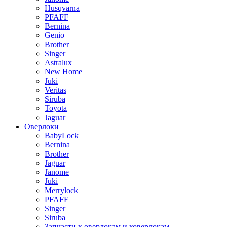
Husqvarna
PFAFF
Bernina
Genio
Brother
Singer
Astralux
New Home
Juki
Veritas
Siruba
Toyota
Jaguar
Оверлоки
BabyLock
Bernina
Brother
Jaguar
Janome
Juki
Merrylock
PFAFF
Singer
Siruba
Запчасти к оверлокам и коверлокам