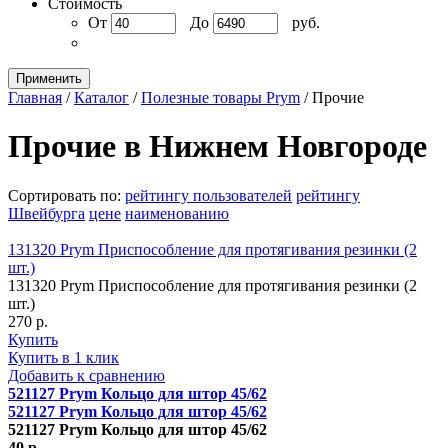
Стоимость
От
До
руб.
Применить
Главная
/
Каталог
/
Полезные товары Prym
/
Прочие
Прочие в Нижнем Новгороде
Сортировать по:
рейтингу пользователей
рейтингу
Швейбурга
цене
наименованию
131320 Prym Приспособление для протягивания резинки (2
шт.)
131320 Prym Приспособление для протягивания резинки (2
шт.)
270 р.
Купить
Купить в 1 клик
Добавить к сравнению
521127 Prym Кольцо для штор 45/62
521127 Prym Кольцо для штор 45/62
521127 Prym Кольцо для штор 45/62
40 р.