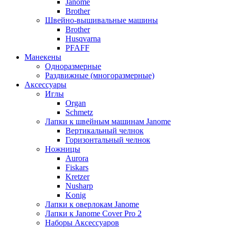
Janome
Brother
Швейно-вышивальные машины
Brother
Husqvarna
PFAFF
Манекены
Одноразмерные
Раздвижные (многоразмерные)
Аксессуары
Иглы
Organ
Schmetz
Лапки к швейным машинам Janome
Вертикальный челнок
Горизонтальный челнок
Ножницы
Aurora
Fiskars
Kretzer
Nusharp
Konig
Лапки к оверлокам Janome
Лапки к Janome Cover Pro 2
Наборы Аксессуаров