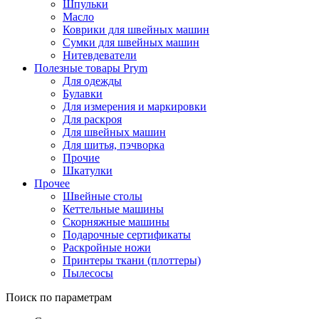
Шпульки
Масло
Коврики для швейных машин
Сумки для швейных машин
Нитевдеватели
Полезные товары Prym
Для одежды
Булавки
Для измерения и маркировки
Для раскроя
Для швейных машин
Для шитья, пэчворка
Прочие
Шкатулки
Прочее
Швейные столы
Кеттельные машины
Скорняжные машины
Подарочные сертификаты
Раскройные ножи
Принтеры ткани (плоттеры)
Пылесосы
Поиск по параметрам