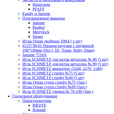
Husqvarna
PFAFF
Family и Janome
Плоскошовные машины
Janome
Brother
Merrylock
Singer
Иглы Organ двойные 100\4 ( 1 шт)
4125738-01 Пяльцы круглые с пружиной
100*100мм (Des I, SE, Topaz, Ruby, Diam)
Janome 7518A
Игла SCHMETZ для ниток металлик № 80 (5 шт)
Игла SCHMETZ для ниток металлик № 90 (5 шт)
Игла SCHMETZ микротекс (2х60, 2х70, 1х80)
Игла SCHMETZ стрейч №75 (5 шт)
Игла SCHMETZ стрейч №90 (5 шт)
Иглы Organ супер стрейч №75 (5шт.)
Иглы Organ супер стрейч №90 (5шт.)
Игла SCHMETZ универ.№ 70-100 (5шт.)
Гладильное оборудование
Парогенераторы
BIEFFE
Rotondi