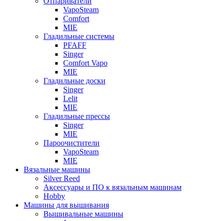
Отпариватели
VapoSteam
Comfort
MIE
Гладильные системы
PFAFF
Singer
Comfort Vapo
MIE
Гладильные доски
Singer
Lelit
MIE
Гладильные прессы
Singer
MIE
Пароочистители
VapoSteam
MIE
Вязальные машины
Silver Reed
Аксессуары и ПО к вязальным машинам
Hobby
Машины для вышивания
Вышивальные машины