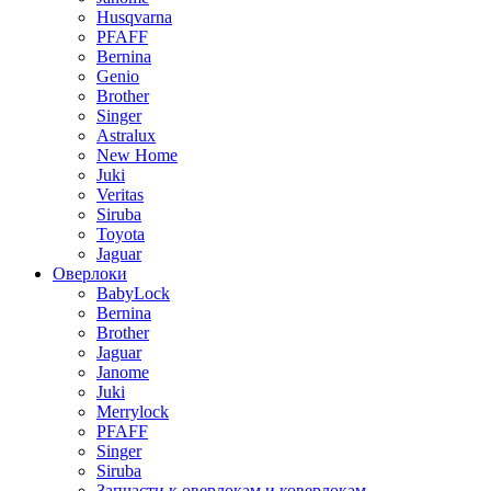
Husqvarna
PFAFF
Bernina
Genio
Brother
Singer
Astralux
New Home
Juki
Veritas
Siruba
Toyota
Jaguar
Оверлоки
BabyLock
Bernina
Brother
Jaguar
Janome
Juki
Merrylock
PFAFF
Singer
Siruba
Запчасти к оверлокам и коверлокам