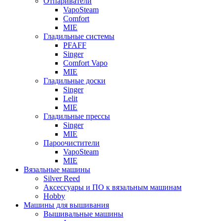
Отпариватели
VapoSteam
Comfort
MIE
Гладильные системы
PFAFF
Singer
Comfort Vapo
MIE
Гладильные доски
Singer
Lelit
MIE
Гладильные прессы
Singer
MIE
Пароочистители
VapoSteam
MIE
Вязальные машины
Silver Reed
Аксессуары и ПО к вязальным машинам
Hobby
Машины для вышивания
Вышивальные машины