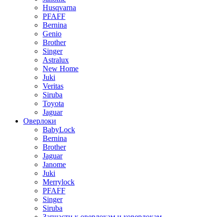
Husqvarna
PFAFF
Bernina
Genio
Brother
Singer
Astralux
New Home
Juki
Veritas
Siruba
Toyota
Jaguar
Оверлоки
BabyLock
Bernina
Brother
Jaguar
Janome
Juki
Merrylock
PFAFF
Singer
Siruba
Запчасти к оверлокам и коверлокам