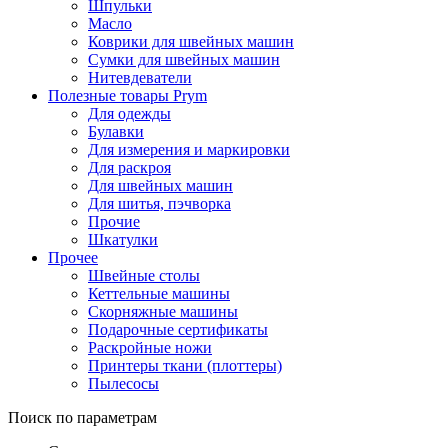
Шпульки
Масло
Коврики для швейных машин
Сумки для швейных машин
Нитевдеватели
Полезные товары Prym
Для одежды
Булавки
Для измерения и маркировки
Для раскроя
Для швейных машин
Для шитья, пэчворка
Прочие
Шкатулки
Прочее
Швейные столы
Кеттельные машины
Скорняжные машины
Подарочные сертификаты
Раскройные ножи
Принтеры ткани (плоттеры)
Пылесосы
Поиск по параметрам