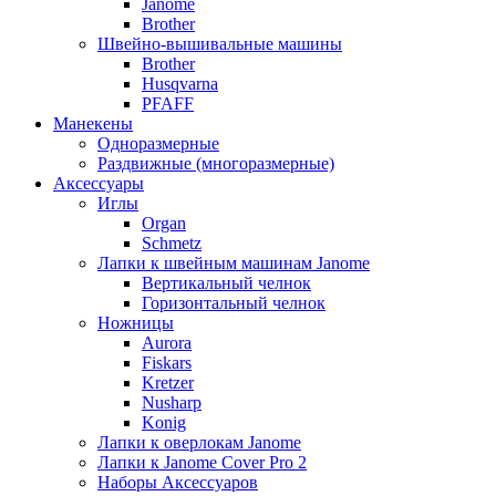
Janome
Brother
Швейно-вышивальные машины
Brother
Husqvarna
PFAFF
Манекены
Одноразмерные
Раздвижные (многоразмерные)
Аксессуары
Иглы
Organ
Schmetz
Лапки к швейным машинам Janome
Вертикальный челнок
Горизонтальный челнок
Ножницы
Aurora
Fiskars
Kretzer
Nusharp
Konig
Лапки к оверлокам Janome
Лапки к Janome Cover Pro 2
Наборы Аксессуаров