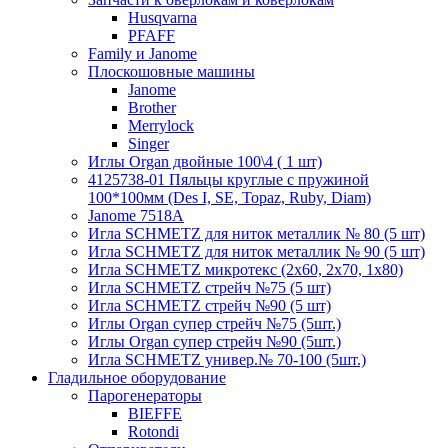
Husqvarna
PFAFF
Family и Janome
Плоскошовные машины
Janome
Brother
Merrylock
Singer
Иглы Organ двойные 100\4 ( 1 шт)
4125738-01 Пяльцы круглые с пружиной
100*100мм (Des I, SE, Topaz, Ruby, Diam)
Janome 7518A
Игла SCHMETZ для ниток металлик № 80 (5 шт)
Игла SCHMETZ для ниток металлик № 90 (5 шт)
Игла SCHMETZ микротекс (2х60, 2х70, 1х80)
Игла SCHMETZ стрейч №75 (5 шт)
Игла SCHMETZ стрейч №90 (5 шт)
Иглы Organ супер стрейч №75 (5шт.)
Иглы Organ супер стрейч №90 (5шт.)
Игла SCHMETZ универ.№ 70-100 (5шт.)
Гладильное оборудование
Парогенераторы
BIEFFE
Rotondi