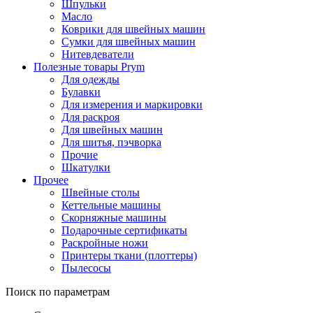
Шпульки
Масло
Коврики для швейных машин
Сумки для швейных машин
Нитевдеватели
Полезные товары Prym
Для одежды
Булавки
Для измерения и маркировки
Для раскроя
Для швейных машин
Для шитья, пэчворка
Прочие
Шкатулки
Прочее
Швейные столы
Кеттельные машины
Скорняжные машины
Подарочные сертификаты
Раскройные ножи
Принтеры ткани (плоттеры)
Пылесосы
Поиск по параметрам