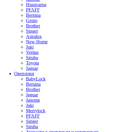
Husqvarna
PFAFF
Bernina
Genio
Brother
Singer
Astralux
New Home
Juki
Veritas
Siruba
Toyota
Jaguar
Оверлоки
BabyLock
Bernina
Brother
Jaguar
Janome
Juki
Merrylock
PFAFF
Singer
Siruba
Запчасти к оверлокам и коверлокам