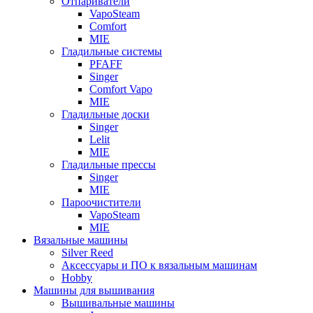
Отпариватели
VapoSteam
Comfort
MIE
Гладильные системы
PFAFF
Singer
Comfort Vapo
MIE
Гладильные доски
Singer
Lelit
MIE
Гладильные прессы
Singer
MIE
Пароочистители
VapoSteam
MIE
Вязальные машины
Silver Reed
Аксессуары и ПО к вязальным машинам
Hobby
Машины для вышивания
Вышивальные машины